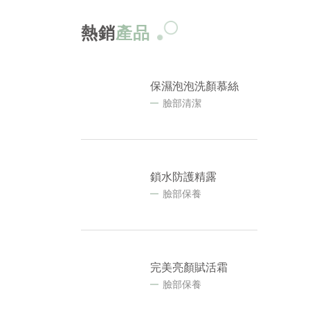
熱銷
產品
保濕泡泡洗顏慕絲
臉部清潔
鎖水防護精露
臉部保養
完美亮顏賦活霜
臉部保養