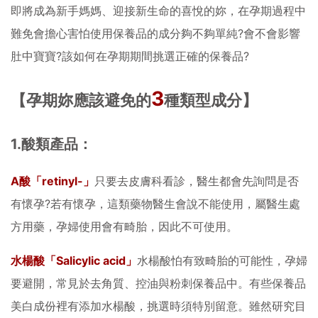
即將成為新手媽媽、迎接新生命的喜悅的妳，在孕期過程中
難免會擔心害怕使用保養品的成分夠不夠單純?會不會影響
肚中寶寶?該如何在孕期期間挑選正確的保養品?
3
【孕期妳應該避免的
種類型成分】
1.
酸類產品：
A
酸「retinyl-」
只要去皮膚科看診，醫生都會先詢問是否
有懷孕?若有懷孕，這類藥物醫生會說不能使用，屬醫生處
方用藥，孕婦使用會有畸胎，因此不可使用。
水楊酸「Salicylic acid」
水楊酸怕有致畸胎的可能性，孕婦
要避開，常見於去角質、控油與粉刺保養品中。有些保養品
美白成份裡有添加水楊酸，挑選時須特別留意。雖然研究目