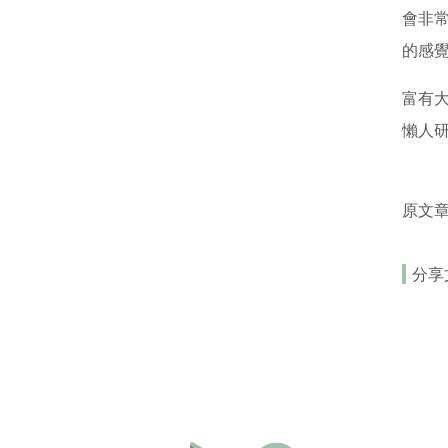
會非
的感
富有
懶人
原文
分享