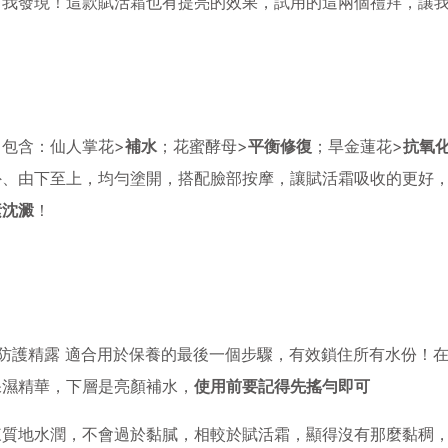
，我發現！這款賦活霜也有提亮的效果，試用的這兩個禮拜，讓
中包含：仙人掌花>
補水
；花蜜酵母>
平衡修復
；旱金蓮花>
抗氧
外、由下至上，均勻塗開，搭配臉部按摩，讓賦活霜吸收的更好
素沈澱
！
防護精露
適合用於保養的最後一個步驟，有效鎖住所有水份！在
保濕精華，下層是亮顏補水，
使用前要記得先搖勻即可
來質地水潤，不會過於黏膩，相較於賦活霜，顯得沒有那麼黏稠