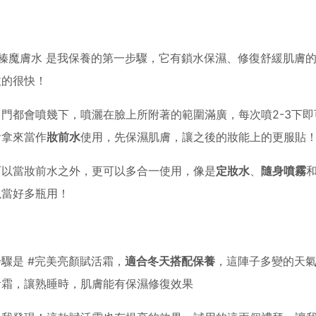
榛魔膚水
是我保養的第一步驟，它有鎖水保濕、修復舒緩肌膚的
收的很快！
出門都會噴幾下，噴灑在臉上所附著的範圍滿廣，每次噴2-3下
會拿來當作
妝前水
使用，先保濕肌膚，讓之後的妝能上的更服貼
可以當妝前水之外，更可以多合一使用，像是
定妝水
、
隨身噴霧
以當好多瓶用！
步驟是
#完美亮顏賦活霜
，
適合冬天搭配保養
，這陣子多變的天
活霜，讓熟睡時，肌膚能有保濕修復效果