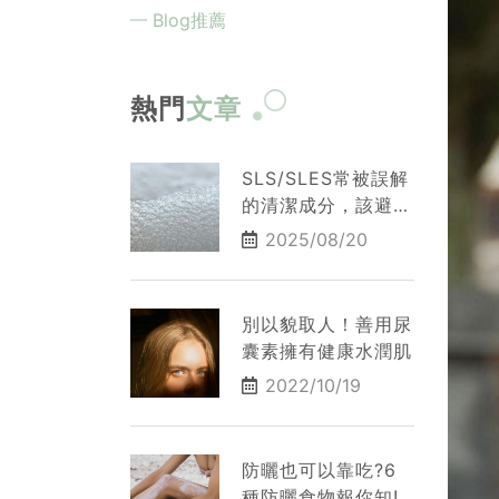
Blog推薦
熱門
文章
SLS/SLES常被誤解
的清潔成分，該避開
嗎？
2025/08/20
別以貌取人！善用尿
囊素擁有健康水潤肌
2022/10/19
防曬也可以靠吃?6
種防曬食物報你知!