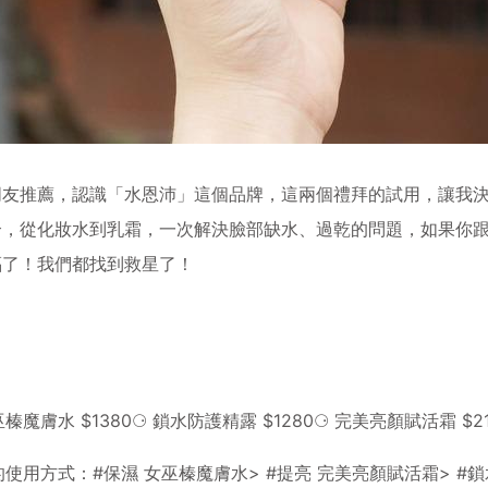
朋友推薦，認識「水恩沛」這個品牌，這兩個禮拜的試用，讓我
合，從化妝水到乳霜，一次解決臉部缺水、過乾的問題，如果你
福了！我們都找到救星了！
巫榛魔膚水 $1380⚆ 鎖水防護精露 $1280⚆ 完美亮顏賦活霜 $21
的使用方式：
#保濕
女巫榛魔膚水>
#提亮
完美亮顏賦活霜>
#鎖