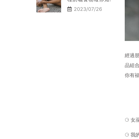
2023/07/26
經過
品組
你有
⚆ 女
⚆ 我