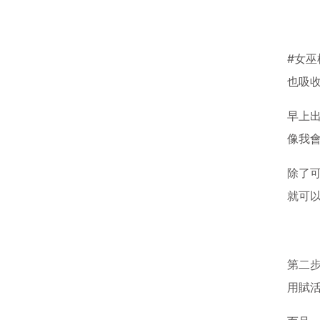
#女巫
也吸
早上
像我
除了
就可
第二
用賦