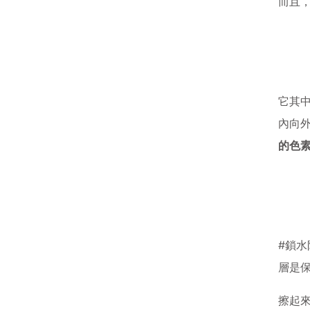
而且
它其
內向
的色
#鎖水
層是
擦起