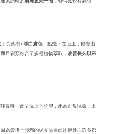
我連素顏時的
肌膚更亮一階
，變得比較有氣色
化
；長葉樹>
淨白膚色
；點幾下在臉上，慢慢由
，而且霜類綜合了多種植物萃取，
改善長久以來
靜置時，會呈現上下分層，此為正常現象，上
，因為最後一步驟的保養品自己用過外面許多都