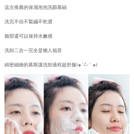
這次推薦的保濕泡泡洗顏慕絲
洗完不但不緊繃不乾澀
臉部還可以保持水嫩感
洗卸二合一完全是懶人福音
綿密細緻的慕斯讓洗卸過程超舒服꒰๑´ސު｀๑꒱