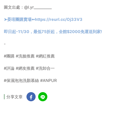
圖文出處：@l.yr__________
➤晏瑢團購賣場➼
https://reurl.cc/Oj33V3
即日起-11/30，最低75折起，全館$2000免運送到家!
-
#團購
#洗臉推薦
#網紅推薦
#評論
#網友推薦
#洗卸合一
#保濕泡泡洗顏慕絲
#ANPUR
分享文章