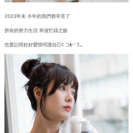
2023年末 今年的我們都辛苦了
拼命的努力生活 奔波忙碌之餘
也要記得好好愛惜呵護自己ʕ ⊃ᴥｰ`ʔ.｡