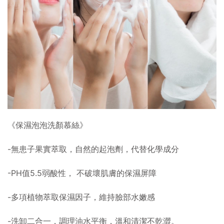
《保濕泡泡洗顏慕絲》
-無患子果實萃取，自然的起泡劑，代替化學成分
-PH值5.5弱酸性， 不破壞肌膚的保濕屏障
-多項植物萃取保濕因子，維持臉部水嫩感
-洗卸二合一，調理油水平衡，溫和清潔不乾澀。